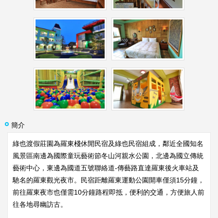
簡介
綠也渡假莊園為羅東棧休閒民宿及綠也民宿組成，鄰近全國知名
風景區南邊為國際童玩藝術節冬山河親水公園，北邊為國立傳統
藝術中心，東邊為國道五號聯絡道-傳藝路直達羅東後火車站及
馳名的羅東觀光夜市。民宿距離羅東運動公園開車僅須15分鐘，
前往羅東夜市也僅需10分鐘路程即抵，便利的交通，方便旅人前
往各地尋幽訪古。