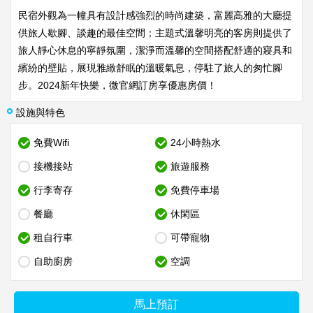
民宿外觀為一幢具有設計感強烈的時尚建築，富麗高雅的大廳提
供旅人歇腳、談趣的最佳空間；主題式溫馨明亮的客房則提供了
旅人靜心休息的寧靜氛圍，潔淨而溫馨的空間搭配舒適的寢具和
繽紛的壁貼，展現雅緻舒眠的溫暖氣息，停駐了旅人的匆忙腳
步。2024新年快樂，微官網訂房享優惠房價！
設施與特色
免費Wifi
24小時熱水
接機接站
旅遊服務
行李寄存
免費停車場
餐廳
休閑區
租自行車
可帶寵物
自助廚房
空調
馬上預訂