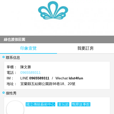
綠也渡假莊園
印象壹覽
我要訂房
聯系信息
掌櫃：
陳文勝
電話：
0965589311
IM：
LINE
0965589311
/
Wechat
ldst4fun
地址：
宜蘭縣五結鄉公園路98巷18、20號
個性秀
國立傳統藝術中心
童玩節
鴨寮故事館