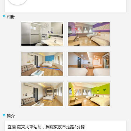
相冊
簡介
宜蘭 羅東火車站前，到羅東夜市走路3分鐘