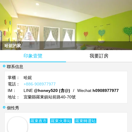
哈妮的家
印象壹覽
我要訂房
聯系信息
掌櫃：
哈妮
電話：
+886-908977977
IM：
LINE
@honey520 (含@)
/
Wechat
h0908977977
地址：
宜蘭縣羅東鎮站前路40-70號
個性秀
羅東夜市
羅東火車站
羅東轉運站