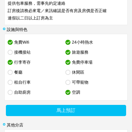
提供包車服務，需事先約定連絡
訂房後請務必來電／來訊確認是否有房及房價是否正確
連假以二日以上訂房為主
設施與特色
免費Wifi
24小時熱水
接機接站
旅遊服務
行李寄存
免費停車場
餐廳
休閑區
租自行車
可帶寵物
自助廚房
空調
馬上預訂
其他分店