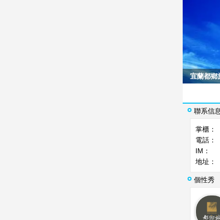
宜蘭都鄉
聯系信
掌櫃：
電話：
IM：
地址：
個性秀