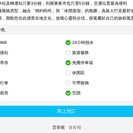
車站及轉運站只要3分鐘，到羅東夜市也只需5分鐘，交通位置最為便利
種風格房型，融合「簡約時尚」與「休閒度假」的氛圍，為旅人打造最舒
境，期盼您在此感受在地文化，放慢心靈與步伐，探索屬於自己的旅程風
特色
ifi
24小時熱水
接站
旅遊服務
寄存
免費停車場
休閑區
行車
可帶寵物
廚房
空調
馬上預訂
雲掌櫃
· 微客棧