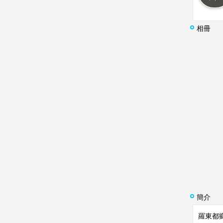
相冊
簡介
羅東都