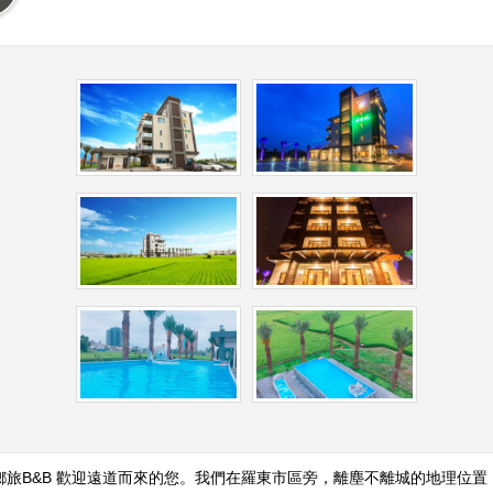
鄉旅B&B 歡迎遠道而來的您。我們在羅東市區旁，離塵不離城的地理位置