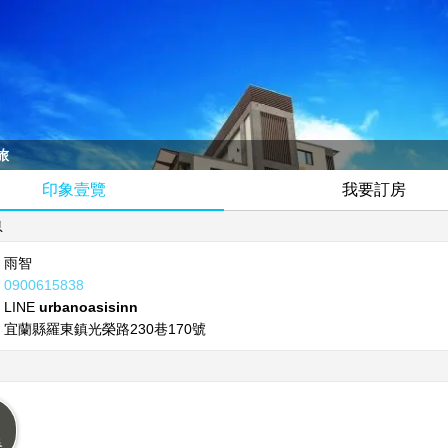
旅
印象壹覽
我要訂房
息
雨智
0900615838
LINE
urbanoasisinn
宜蘭縣羅東鎮光榮路230巷170號