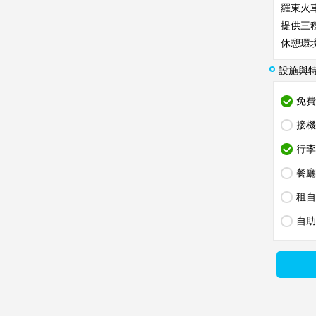
羅東火
提供三
休憩環
設施與
免費W
接機
行李
餐廳
租自
自助