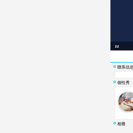
zz
聯系信
個性秀
相冊