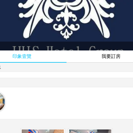
印象壹覽
我要訂房
息