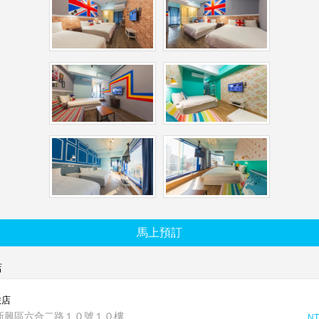
馬上預訂
店
旅店
新興區六合二路１０號１０樓
NT