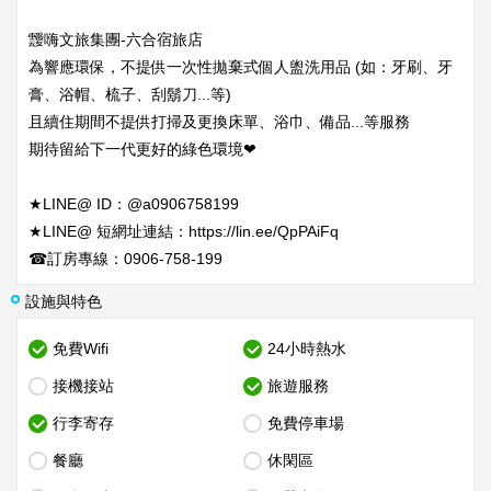
靉嗨文旅集團-六合宿旅店
為響應環保，不提供一次性拋棄式個人盥洗用品 (如：牙刷、牙
膏、浴帽、梳子、刮鬍刀...等)
且續住期間不提供打掃及更換床單、浴巾、備品...等服務
期待留給下一代更好的綠色環境❤
★LINE@ ID：@a0906758199
★LINE@ 短網址連結：https://lin.ee/QpPAiFq
☎訂房專線：0906-758-199
設施與特色
免費Wifi
24小時熱水
接機接站
旅遊服務
行李寄存
免費停車場
餐廳
休閑區