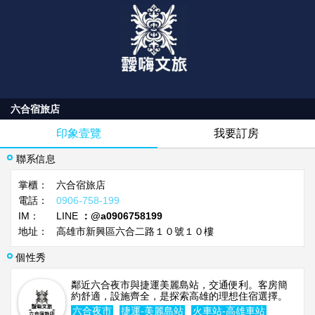
六合宿旅店
印象壹覽
我要訂房
聯系信息
掌櫃：
六合宿旅店
電話：
0906-758-199
IM：
LINE
：@a0906758199
地址：
高雄市新興區六合二路１０號１０樓
個性秀
鄰近六合夜市與捷運美麗島站，交通便利。客房簡
約舒適，設施齊全，是探索高雄的理想住宿選擇。
六合夜市
捷運-美麗島站
火車站-高雄車站